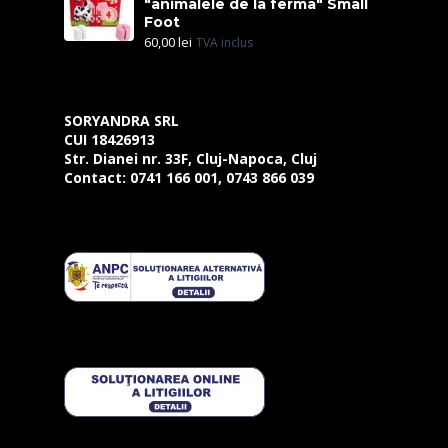
"animalele de la ferma" Small
Foot
60,00
lei
TVA inclus
SORYANDRA SRL
CUI 18426913
Str. Dianei nr. 33F, Cluj-Napoca, Cluj
Contact:
0741 166 001, 0743 866 039