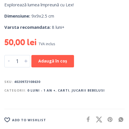
Explorează lumea împreună cu Lex!
Dimensiune:
9x9x2.5 cm
Varsta recomandata:
8 luni+
50,00
lei
TVA inclus
-
+
Adaugă în coș
SKU:
4020972108630
CATEGORII:
0 LUNI - 1 AN +
,
CARTI
,
JUCARII BEBELUSI
ADD TO WISHLIST