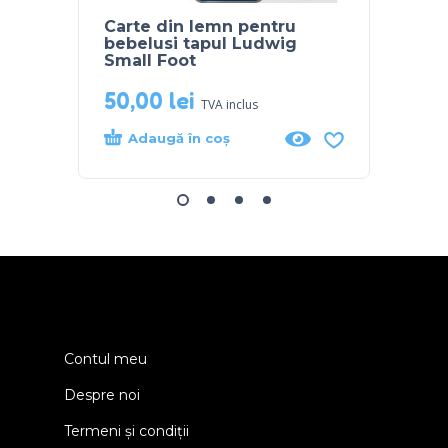
Carte din lemn pentru
Jucar
bebelusi tapul Ludwig
sortar
Small Foot
Small
50,00
lei
77,0
TVA inclus
Adaugă în coș
Ada
Contul meu
Despre noi
Termeni și condiții