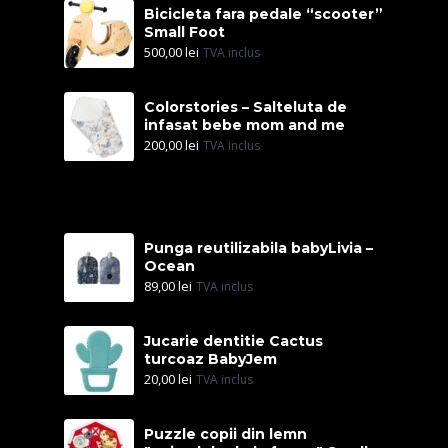
Bicicleta fara pedale “scooter”
Small Foot
500,00
lei
TVA inclus
Colorstories – Salteluta de
infasat bebe mom and me
200,00
lei
TVA inclus
Punga reutilizabila babyLivia –
Ocean
89,00
lei
TVA inclus
Jucarie dentitie Cactus
turcoaz BabyJem
20,00
lei
TVA inclus
Puzzle copii din lemn