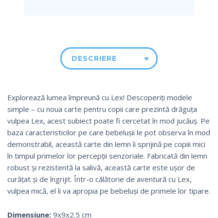
DESCRIERE
Explorează lumea împreună cu Lex!
D
escoperiți modele
simple – cu noua carte pentru copii care prezintă drăguța
vulpea Lex, acest subiect poate fi cercetat în mod jucăuș.
Pe
baza caracteristicilor pe care bebelușii le pot observa în mod
demonstrabil, această carte din lemn îi sprijină pe copiii mici
în timpul primelor lor percepții senzoriale.
Fabricată din lemn
robust și rezistentă la salivă, această carte este ușor de
curățat și de îngrijit.
Într-o călătorie de aventură cu Lex,
vulpea mică, el îi va apropia pe bebeluși de primele lor tipare.
Dimensiune:
9x9x2.5 cm