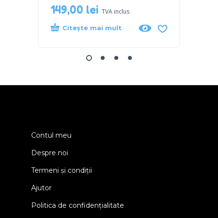
149,00
lei
99,0
TVA inclus
Citește mai mult
Cit
Contul meu
Despre noi
Termeni și condiții
Ajutor
Politica de confidențialitate