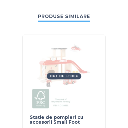
PRODUSE SIMILARE
OUT OF STOCK
Statie de pompieri cu
Jabad
accesorii Small Foot
URSU