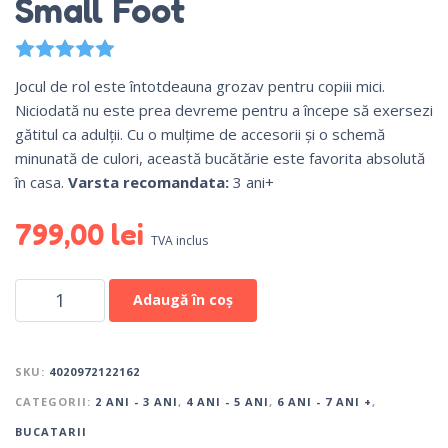
Small Foot
Evaluat la
5.00
din 5 pe baza unei singure evaluă
Jocul de rol este întotdeauna grozav pentru copiii mici.
Niciodată nu este prea devreme pentru a începe să exersezi
gătitul ca adulții. Cu o mulțime de accesorii și o schemă
minunată de culori, această bucătărie este favorita absolută
în casa.
Varsta recomandata:
3 ani+
799,00
lei
TVA inclus
Adaugă în coș
SKU:
4020972122162
CATEGORII:
2 ANI - 3 ANI
,
4 ANI - 5 ANI
,
6 ANI - 7 ANI +
,
BUCATARII