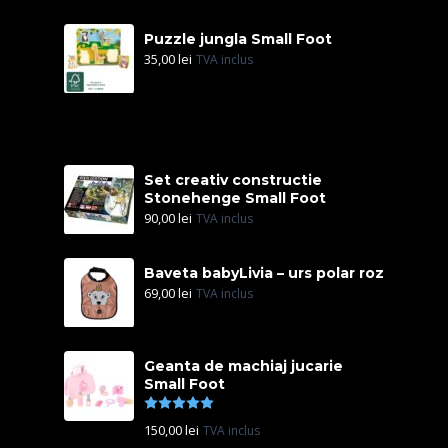
Puzzle jungla Small Foot
35,00
lei
TVA inclus
Set creativ constructie
Stonehenge Small Foot
90,00
lei
TVA inclus
Baveta babyLivia – urs polar roz
69,00
lei
TVA inclus
Geanta de machiaj jucarie
Small Foot
Evaluat la
5.00
din 5
150,00
lei
TVA inclus