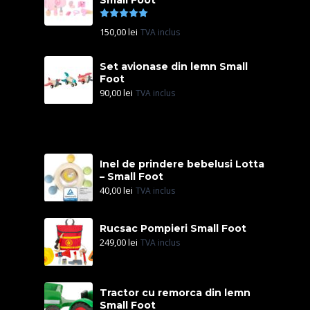
Small Foot
Evaluat la
5.00
din 5
150,00
lei
TVA inclus
Set avionase din lemn Small
Foot
90,00
lei
TVA inclus
Inel de prindere bebelusi Lotta
– Small Foot
40,00
lei
TVA inclus
Rucsac Pompieri Small Foot
249,00
lei
TVA inclus
Tractor cu remorca din lemn
Small Foot