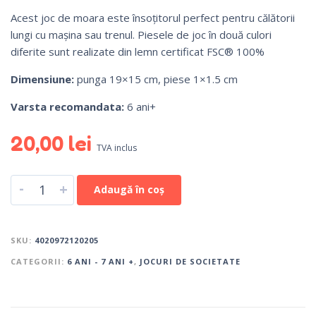
Acest joc de moara este însoțitorul perfect pentru călătorii
lungi cu mașina sau trenul.
Piesele de joc în două culori
diferite sunt realizate din lemn certificat FSC® 100%
Dimensiune:
punga 19×15 cm, piese 1×1.5 cm
Varsta recomandata:
6 ani+
20,00
lei
TVA inclus
-
+
Adaugă în coș
SKU:
4020972120205
CATEGORII:
6 ANI - 7 ANI +
,
JOCURI DE SOCIETATE