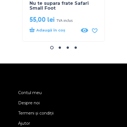
Nu te supara frate Safari
Joc e
Small Foot
din l
55,00
lei
30,
TVA inclus
Adaugă în coș
Ada
Contul meu
Despre noi
Termeni și condiții
Ajutor