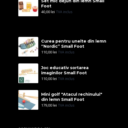
Set mic dejun din lemn Small
Foot
40,00
lei
TVA inclus
Curea pentru unelte din lemn
“Nordic” Small Foot
110,00
lei
TVA inclus
Joc educativ sortarea
imaginilor Small Foot
110,00
lei
TVA inclus
Mini golf "Atacul rechinului"
din lemn Small Foot
179,00
lei
TVA inclus