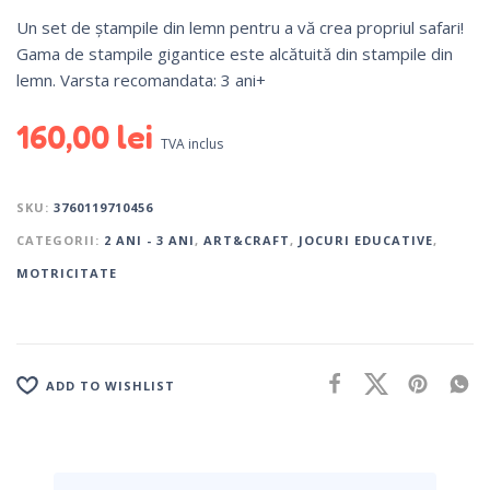
Un set de ștampile din lemn pentru a vă crea propriul safari!
Gama de stampile gigantice este alcătuită din stampile din
lemn. Varsta recomandata: 3 ani+
160,00
lei
TVA inclus
SKU:
3760119710456
CATEGORII:
2 ANI - 3 ANI
,
ART&CRAFT
,
JOCURI EDUCATIVE
,
MOTRICITATE
ADD TO WISHLIST